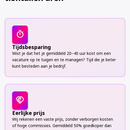
kennismaking met
kandidaten waar we
Toffejob, maar
uit konden kiezen.
zeker niet de
Een van hen gaat
laatste. Een
binnenkort bij ons
aanrader voor elke
aan de slag. Mijn
timer
ondernemer die op
advies: voor een
zoek is naar
goede invulling van
Tijdsbesparing
medewerkers. Niet
een vacature, bel
Wist je dat het je gemiddeld 20–40 uur kost om een
alleen de
Toffejob!
vacature op te tuigen en te managen? Tijd die je beter
kandidaten waren
kunt besteden aan je bedrijf.
goed, maar ook
zeker de
communicatie met
iedereen bij
handshake
Toffejob.
Eerlijke prijs
Wij rekenen een vaste prijs, zonder verborgen kosten
of hoge commissies. Gemiddeld 50% goedkoper dan