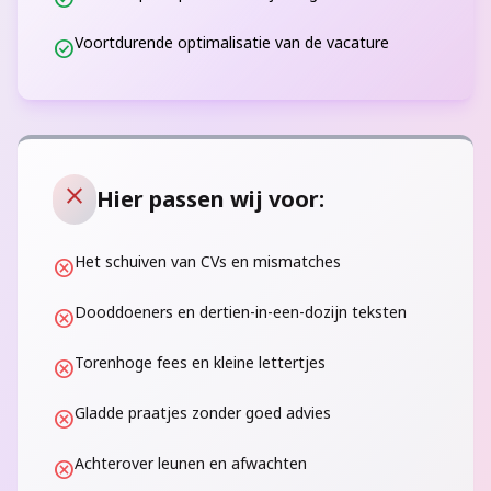
Voortdurende optimalisatie van de vacature
check_circle
close
Hier passen wij voor:
Het schuiven van CVs en mismatches
cancel
Dooddoeners en dertien-in-een-dozijn teksten
cancel
Torenhoge fees en kleine lettertjes
cancel
Gladde praatjes zonder goed advies
cancel
Achterover leunen en afwachten
cancel