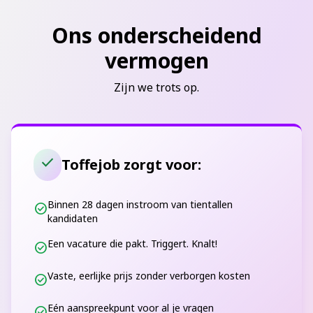
Ons onderscheidend
vermogen
Zijn we trots op.
check
Toffejob zorgt voor:
Binnen 28 dagen instroom van tientallen
check_circle
kandidaten
Een vacature die pakt. Triggert. Knalt!
check_circle
Vaste, eerlijke prijs zonder verborgen kosten
check_circle
Eén aanspreekpunt voor al je vragen
check_circle