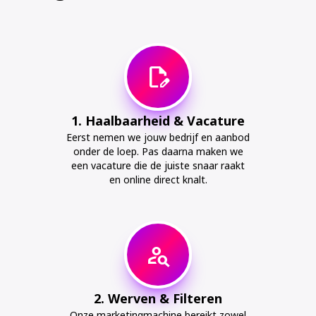
edit_document
1. Haalbaarheid & Vacature
Eerst nemen we jouw bedrijf en aanbod
onder de loep. Pas daarna maken we
een vacature die de juiste snaar raakt
en online direct knalt.
person_search
2. Werven & Filteren
Onze marketingmachine bereikt zowel