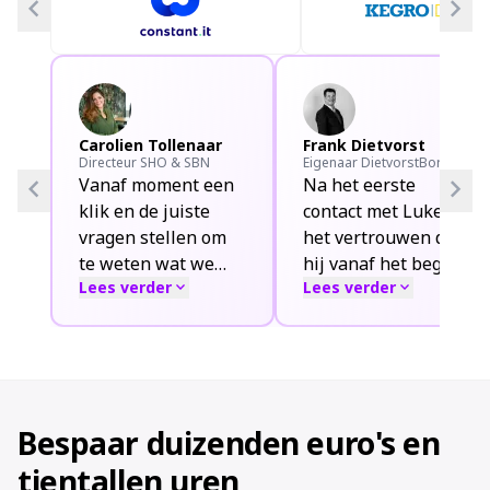
chevron_left
chevron_right
Carolien Tollenaar
Frank Dietvorst
Directeur SHO & SBN
Eigenaar DietvorstBorman
chevron_left
chevron_right
Vanaf moment een
Na het eerste
klik en de juiste
contact met Luke en
vragen stellen om
het vertrouwen dat
te weten wat we
hij vanaf het begin
Lees verder
expand_more
Lees verder
expand_more
zoeken. We hebben
uitsprak, zijn zij
inmiddels al
voor ons aan de slag
meerdere
gegaan met het
kandidaten
vinden van de juiste
aangenomen om ze
persoon. Korte
écht goed waren.
lijnen, duidelijke
Bespaar duizenden euro's en
Dit was voor ons de
communicatie en
tientallen uren
eerste
drie sterke