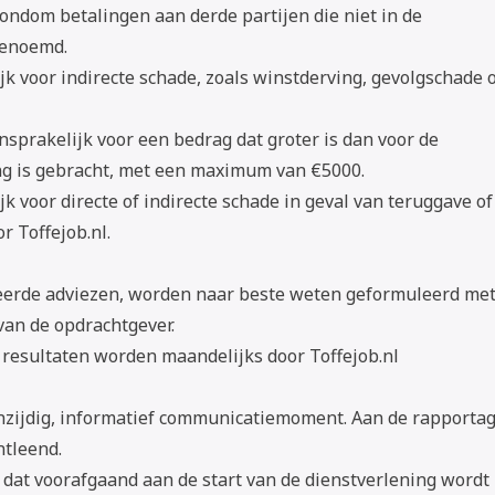
ondom betalingen aan derde partijen die niet in de
genoemd.
ijk voor indirecte schade, zoals winstderving, gevolgschade 
ansprakelijk voor een bedrag dat groter is dan voor de
ng is gebracht, met een maximum van €5000.
ijk voor directe of indirecte schade in geval van teruggave of
r Toffejob.nl.
eerde adviezen, worden naar beste weten geformuleerd me
an de opdrachtgever.
resultaten worden maandelijks door Toffejob.nl
nzijdig, informatief communicatiemoment. Aan de rapporta
tleend.
 dat voorafgaand aan de start van de dienstverlening wordt