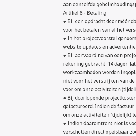
aan eenzelfde geheimhoudingsp
Artikel 8 - Betaling
● Bij een opdracht door méér da
voor het betalen van al het ver
● In het projectvoorstel genoem
website updates en advertentieb
● Bij aanvaarding van een proj
rekening gebracht, 14 dagen la
werkzaamheden worden ingepland
niet voor het verstrijken van d
voor om onze activiteiten (tijdeli
● Bij doorlopende projectkoste
gefactureerd. Indien de factuur
om onze activiteiten (tijdelijk) t
● Indien daaromtrent niet is vo
verschotten direct opeisbaar z