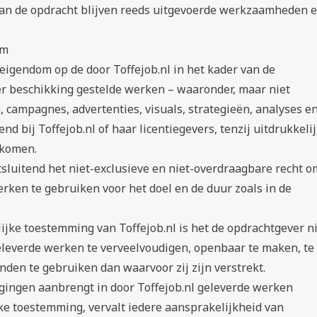
 van de opdracht blijven reeds uitgevoerde werkzaamheden 
om
 eigendom op de door Toffejob.nl in het kader van de
r beschikking gestelde werken – waaronder, maar niet
, campagnes, advertenties, visuals, strategieën, analyses e
nd bij Toffejob.nl of haar licentiegevers, tenzij uitdrukkeli
ekomen.
tsluitend het niet-exclusieve en niet-overdraagbare recht o
erken te gebruiken voor het doel en de duur zoals in de
ijke toestemming van Toffejob.nl is het de opdrachtgever n
eleverde werken te verveelvoudigen, openbaar te maken, te
den te gebruiken dan waarvoor zij zijn verstrekt.
igingen aanbrengt in door Toffejob.nl geleverde werken
ke toestemming, vervalt iedere aansprakelijkheid van