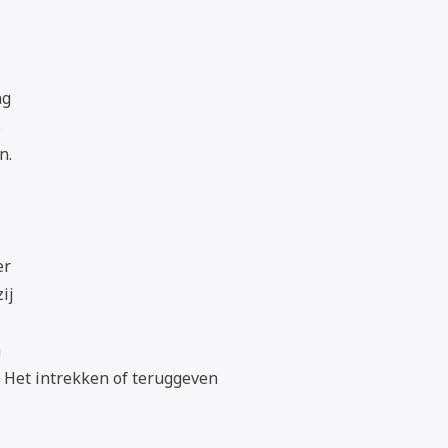
ng
s
n.
er
ij
n
 Het intrekken of teruggeven