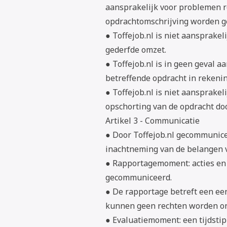
aansprakelijk voor problemen r
opdrachtomschrijving worden 
● Toffejob.nl is niet aansprakel
gederfde omzet.
● Toffejob.nl is in geen geval a
betreffende opdracht in rekeni
● Toffejob.nl is niet aansprakel
opschorting van de opdracht doo
Artikel 3 - Communicatie
● Door Toffejob.nl gecommunic
inachtneming van de belangen v
● Rapportagemoment: acties en 
gecommuniceerd.
● De rapportage betreft een ee
kunnen geen rechten worden on
● Evaluatiemoment: een tijdstip