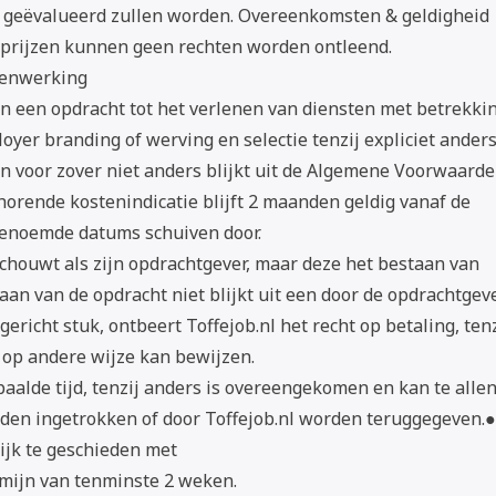
 geëvalueerd zullen worden. Overeenkomsten & geldigheid
prijzen kunnen geen rechten worden ontleend.
menwerking
n een opdracht tot het verlenen van diensten met betrekki
oyer branding of werving en selectie tenzij expliciet ander
en voor zover niet anders blijkt uit de Algemene Voorwaarde
horende kostenindicatie blijft 2 maanden geldig vanaf de
genoemde datums schuiven door.
chouwt als zijn opdrachtgever, maar deze het bestaan van
aan van de opdracht niet blijkt uit een door de opdrachtgev
ericht stuk, ontbeert Toffejob.nl het recht op betaling, tenz
 op andere wijze kan bewijzen.
aalde tijd, tenzij anders is overeengekomen en kan te alle
rden ingetrokken of door Toffejob.nl worden teruggegeven.●
lijk te geschieden met
mijn van tenminste 2 weken.