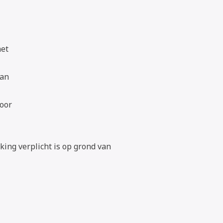
het
van
voor
ing verplicht is op grond van