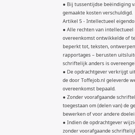
● Bij tussentijdse beëindiging
gemaakte kosten verschuldigd.
Artikel 5 - Intellectueel eigend
● Alle rechten van intellectueel
overeenkomst ontwikkelde of te
beperkt tot, teksten, ontwerpen
rapportages – berusten uitsluite
schriftelijk anders is overeeng
● De opdrachtgever verkrijgt ui
de door Toffejob.nl geleverde w
overeenkomst bepaald.
● Zonder voorafgaande schriftel
toegestaan om (delen van) de g
bewerken of voor andere doelein
● Indien de opdrachtgever wijz
zonder voorafgaande schriftelij