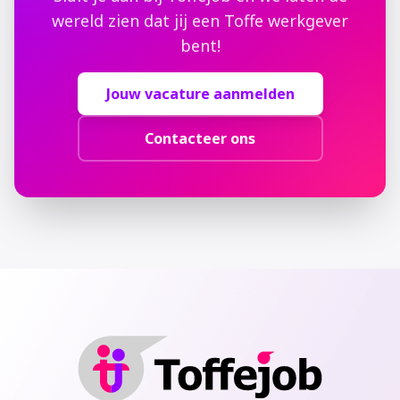
wereld zien dat jij een Toffe werkgever
bent!
Jouw vacature aanmelden
Contacteer ons