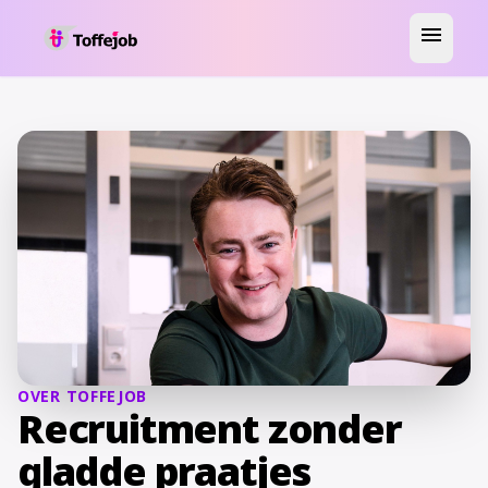
menu
OVER TOFFEJOB
Recruitment zonder
gladde praatjes