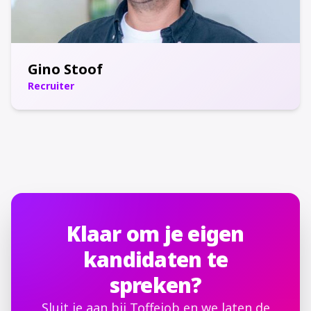
Gino Stoof
Recruiter
Klaar om je eigen
kandidaten te
spreken?
Sluit je aan bij Toffejob en we laten de