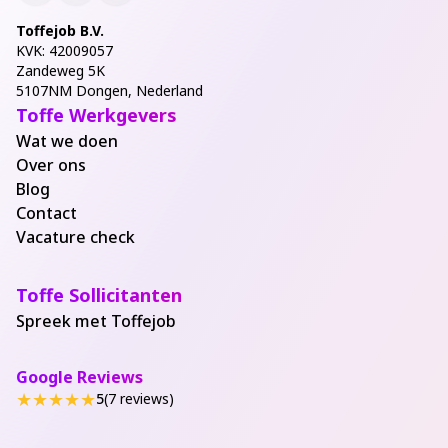
Toffejob B.V.
KVK: 42009057
Zandeweg 5K
5107NM Dongen, Nederland
Toffe Werkgevers
Wat we doen
Over ons
Blog
Contact
Vacature check
Toffe Sollicitanten
Spreek met Toffejob
Google Reviews
★
★
★
★
★
5
(7 reviews)