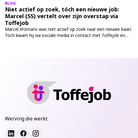
interesses beter samenkomen. Via Toffejob koos ze onlangs
BLOG
voor een nieuwe richting binnen haar loopbaan. “Dit voelt echt
Niet actief op zoek, tóch een nieuwe job:
als een mooie volgende stap."
Marcel (55) vertelt over zijn overstap via
Toffejob
Marcel Vromans was niet actief op zoek naar een nieuwe baan.
Toch kwam hij via sociale media in contact met Toffejob en
vond hij precies de stap die bij hem past. Vanaf 1 juni start hij
bij Marktechnical in Dongen als commercieel
binnendienstmedewerker. Een overstap die voor hem draait om
korte lijnen, een familiecultuur en weer met plezier naar zijn
werk gaan.
Werving die werkt.