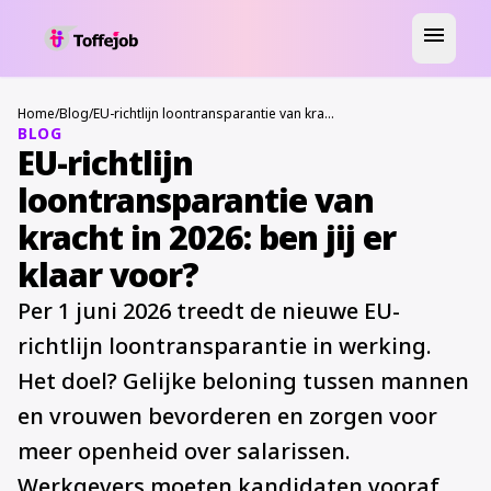
menu
Home
/
Blog
/
EU-richtlijn loontransparantie van kracht in 2026: ben jij er klaar voor?
BLOG
EU-richtlijn
loontransparantie van
kracht in 2026: ben jij er
klaar voor?
Per 1 juni 2026 treedt de nieuwe EU-
richtlijn loontransparantie in werking.
Het doel? Gelijke beloning tussen mannen
en vrouwen bevorderen en zorgen voor
meer openheid over salarissen.
Werkgevers moeten kandidaten vooraf