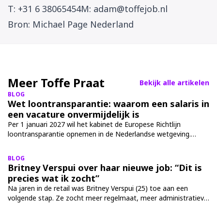
T: +31 6 38065454M: adam@toffejob.nl
Bron: Michael Page Nederland
Meer Toffe Praat
Bekijk alle artikelen
BLOG
Wet loontransparantie: waarom een salaris in
een vacature onvermijdelijk is
Per 1 januari 2027 wil het kabinet de Europese Richtlijn
loontransparantie opnemen in de Nederlandse wetgeving.
Daarmee verandert er veel voor werkgevers én sollicitanten.
Eén van de meest besproken onderwerpen is het vermelden
BLOG
van salaris in een vacature. Wat betekent deze wet precies? We
Britney Verspui over haar nieuwe job: “Dit is
leggen het haarfijn uit.
precies wat ik zocht”
Na jaren in de retail was Britney Verspui (25) toe aan een
volgende stap. Ze zocht meer regelmaat, meer administratieve
werkzaamheden en een functie waarin haar ervaring en