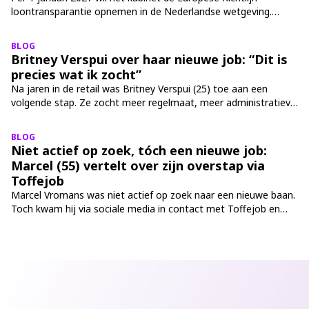
loontransparantie opnemen in de Nederlandse wetgeving.
Daarmee verandert er veel voor werkgevers én sollicitanten.
Eén van de meest besproken onderwerpen is het vermelden
BLOG
van salaris in een vacature. Wat betekent deze wet precies? We
Britney Verspui over haar nieuwe job: “Dit is
leggen het haarfijn uit.
precies wat ik zocht”
Na jaren in de retail was Britney Verspui (25) toe aan een
volgende stap. Ze zocht meer regelmaat, meer administratieve
werkzaamheden en een functie waarin haar ervaring en
interesses beter samenkomen. Via Toffejob koos ze onlangs
BLOG
voor een nieuwe richting binnen haar loopbaan. “Dit voelt echt
Niet actief op zoek, tóch een nieuwe job:
als een mooie volgende stap."
Marcel (55) vertelt over zijn overstap via
Toffejob
Marcel Vromans was niet actief op zoek naar een nieuwe baan.
Toch kwam hij via sociale media in contact met Toffejob en
vond hij precies de stap die bij hem past. Vanaf 1 juni start hij
bij Marktechnical in Dongen als commercieel
binnendienstmedewerker. Een overstap die voor hem draait om
korte lijnen, een familiecultuur en weer met plezier naar zijn
werk gaan.