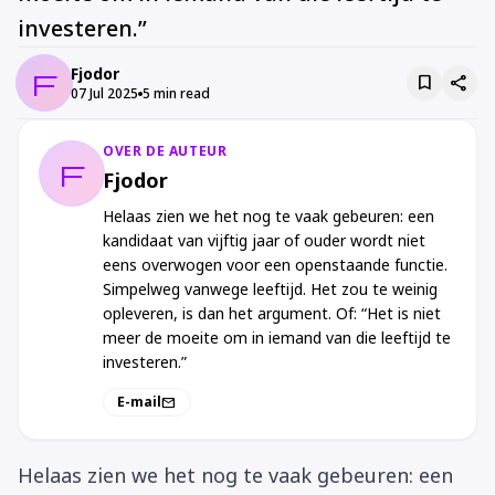
investeren.”
Fjodor
F
bookmark
share
07 Jul 2025
5 min read
OVER DE AUTEUR
F
Fjodor
Helaas zien we het nog te vaak gebeuren: een
kandidaat van vijftig jaar of ouder wordt niet
eens overwogen voor een openstaande functie.
Simpelweg vanwege leeftijd. Het zou te weinig
opleveren, is dan het argument. Of: “Het is niet
meer de moeite om in iemand van die leeftijd te
investeren.”
E-mail
mail
Helaas zien we het nog te vaak gebeuren: een